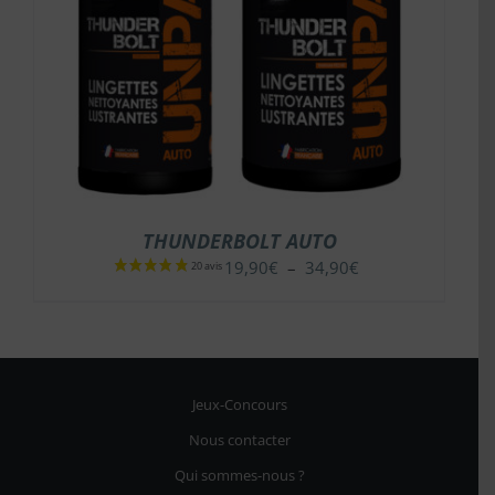
THUNDERBOLT AUTO
Plage
19,90
€
–
34,90
€
de
prix :
19,90€
à
34,90€
Jeux-Concours
Nous contacter
Qui sommes-nous ?