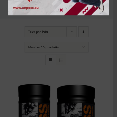
intérieur voiture
Trier par
Prix
Montrer
15 produits