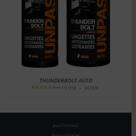
THUNDERBOLT AUTO
Plage
19,90
€
–
34,90
€
de
prix :
19,90€
à
34,90€
Jeux-Concours
Nous contacter