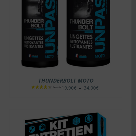
THUNDERBOLT MOTO
Plage
19,90
€
–
34,90
€
de
prix :
19,90€
à
34,90€