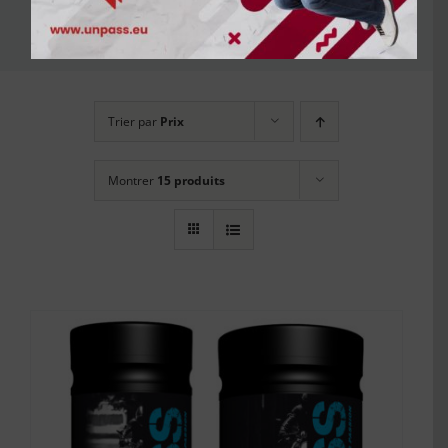
moto
Trier par
Prix
Montrer
15 produits