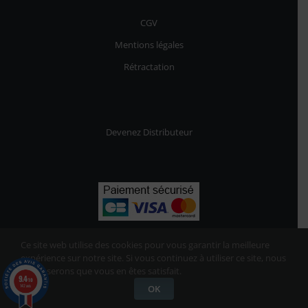
CGV
Mentions légales
Rétractation
Devenez Distributeur
Ce site web utilise des cookies pour vous garantir la meilleure
expérience sur notre site. Si vous continuez à utiliser ce site, nous
supposerons que vous en êtes satisfait.
9.4
/10
142 avis
OK
UNPASS
© 2021-2023 | Tous les droits réservés
3 avis