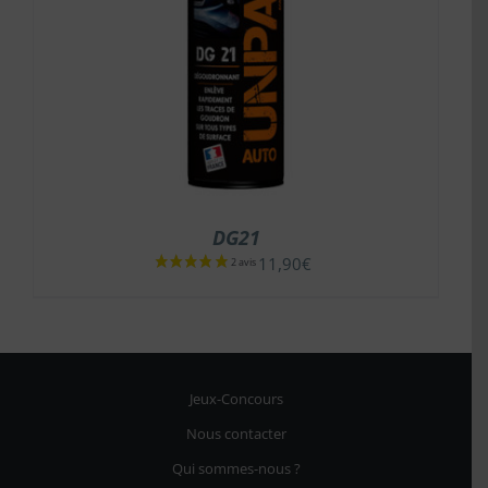
DG21
11,90
€
Jeux-Concours
Nous contacter
Qui sommes-nous ?