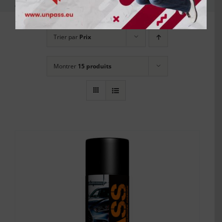
Trier par
Prix
Montrer
15 produits