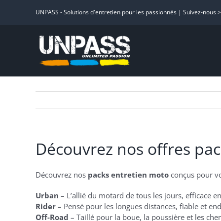
Passer
UNPASS - Solutions d'entretien pour les passionnés | Suivez-nous 
au
contenu
Découvrez nos offres pac
Découvrez nos
packs entretien moto
conçus pour vot
Urban
– L’allié du motard de tous les jours, efficace en 
Rider
– Pensé pour les longues distances, fiable et e
Off-Road
– Taillé pour la boue, la poussière et les ch