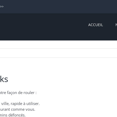
>>>
ACCUEIL
ks
re façon de rouler :
ville, rapide à utiliser.
ndurant comme vous.
emins défoncés.