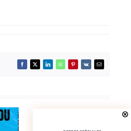
Facebook
X
LinkedIn
WhatsApp
Pinterest
Vk
Email