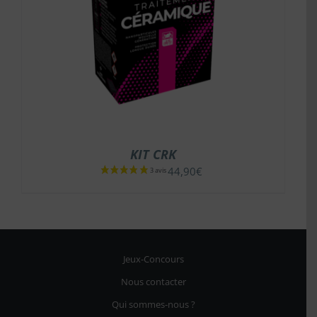
KIT CRK
44,90
€
Jeux-Concours
Nous contacter
Qui sommes-nous ?