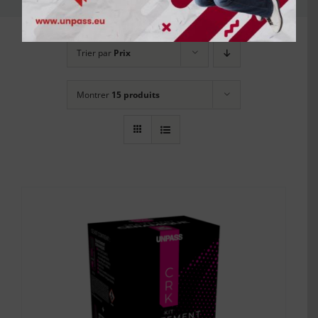
Trier par
Prix
Montrer
15 produits