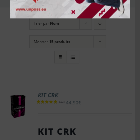
Trier par
Nom
Montrer
15 produits
KIT CRK
44,90
€
KIT CRK