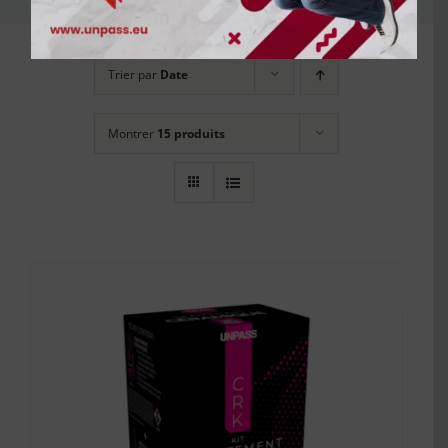
Trier par
Date
Montrer
15 produits