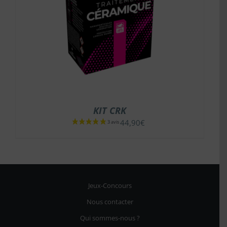
KIT CRK
44,90
€
Jeux-Concours
Nous contacter
Qui sommes-nous ?