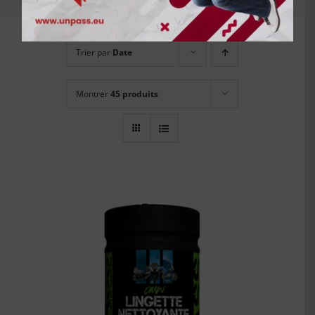
Trier par
Date
Montrer
45 produits