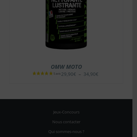
OMW MOTO
Plage
29,90
€
–
34,90
€
de
prix :
29,90€
à
34,90€
Jeux-Concours
Nous contacter
Qui sommes-nous ?